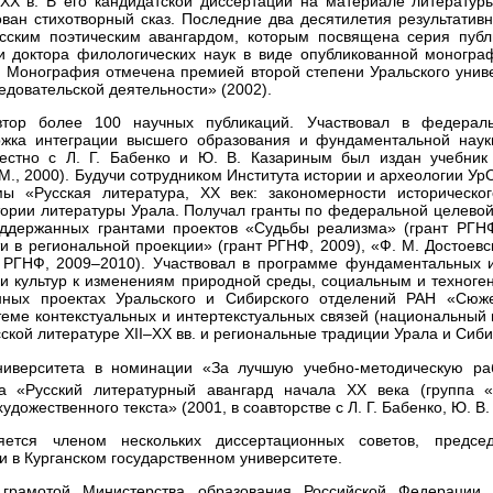
 ХХ в. В его кандидатской диссертации на материале литературы
ован стихотворный сказ. Последние два десятилетия результатив
усским поэтическим авангардом, которым посвящена серия публ
и доктора филологических наук в виде опубликованной моногра
). Монография отмечена премией второй степени Уральского унив
едовательской деятельности» (2002).
втор более 100 научных публикаций. Участвовал в федерал
ржка интеграции высшего образования и фундаментальной наук
естно с Л. Г. Бабенко и Ю. В. Казариным был издан учебник 
(М., 2000). Будучи сотрудником Института истории и археологии Ур
мы «Русская литература, ХХ век: закономерности историческог
тории литературы Урала. Получал гранты по федеральной целево
оддержанных грантами проектов «Судьбы реализма» (грант РГН
и в региональной проекции» (грант РГНФ, 2009), «Ф. М. Достоев
т РГНФ, 2009–2010). Участвовал в программе фундаментальных
и культур к изменениям природной среды, социальным и техног
нных проектах Уральского и Сибирского отделений РАН «Сюж
теме контекстуальных и интертекстуальных связей (национальный
ской литературе XII–XX вв. и региональные традиции Урала и Сиби
ниверситета в номинации «За лучшую учебно-методическую ра
а «Русский литературный авангард начала ХХ века (группа 
удожественного текста» (2001, в соавторстве с Л. Г. Бабенко, Ю. В
ется членом нескольких диссертационных советов, председ
 в Курганском государственном университете.
грамотой Министерства образования Российской Федерации,