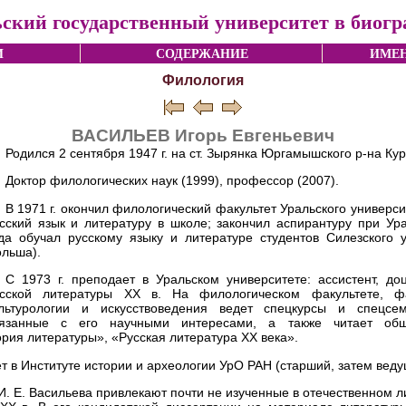
ский государственный университет в биог
И
СОДЕРЖАНИЕ
ИМЕН
Филология
ВАСИЛЬЕВ Игорь Евгеньевич
Родился 2 сентября 1947 г. на ст. Зырянка Юргамышского р-на Кур
Доктор филологических наук (1999), профессор (2007).
В 1971 г. окончил филологический факультет Уральского универси
сский язык и литературу в школе; закончил аспирантуру при Ура
да обучал русскому языку и литературе студентов Силезского ун
льша).
С 1973 г. преподает в Уральском университете: ассистент, д
сской литературы ХХ в. На филологическом факультете, фак
льтурологии и искусствоведения ведет спецкурсы и спецсем
вязанные с его научными интересами, а также читает об
рия литературы», «Русская литература ХХ века».
ает в Институте истории и археологии УрО РАН (старший, затем вед
И. Е. Васильева привлекают почти не изученные в отечественном 