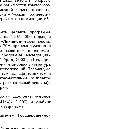
 1920–1930-х гг. впервые
но занимается комплексом
икаций и диссертация на
фии «Русский поэтический
ерситета в номинации «За
ьной целевой программе
и на 1997–2000 годы», в
«Лингвистический анализ
О РАН, принимал участие в
о развития»; продолжает
й программе «Интеграция»
Ф–Урал, 2003), «Традиции
ский и мировая литература
 исследований Президиума
енным трансформациям», в
етно-мотивные комплексы
 и региональный аспекты)»
ри».
боту» удостоены учебное
о
«41
»)» (1996) и учебник
. Казариным).
ателем Государственной
 Золотым знаком почета