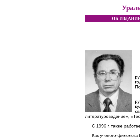
Ураль
ОБ ИЗДАНИ
ру
го
По
ру
ку
с
литературоведение», «Тео
С 1996 г. также работ
Как ученого-филолога 