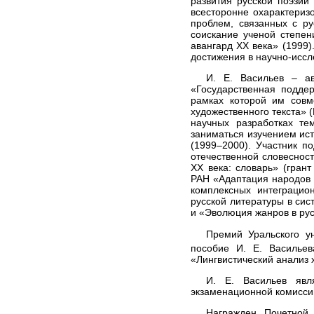
развития русской поэзии
всесторонне охарактериз
проблем, связанных с р
соискание ученой степен
авангард ХХ века» (1999
достижения в научно-иссл
И. Е. Васильев – а
«Государственная подде
рамках которой им совм
художественного текста» 
научных разработках те
заниматься изучением ис
(1999–2000). Участник п
отечественной словесност
ХХ века: словарь» (гран
РАН «Адаптация народов 
комплексных интеграцио
русской литературы в сис
и «Эволюция жанров в рус
Премий Уральского у
пособие И. Е. Васильев
«Лингвистический анализ х
И. Е. Васильев явля
экзаменационной комиссии
Награжден Почетной 