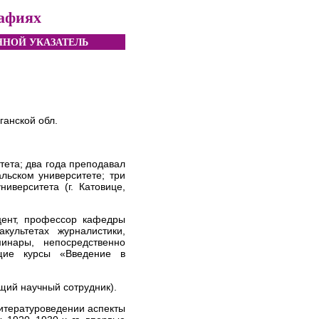
рафиях
НОЙ УКАЗАТЕЛЬ
ганской обл.
тета; два года преподавал
льском университете; три
иверситета (г. Катовице,
оцент, профессор кафедры
ультетах журналистики,
инары, непосредственно
щие курсы «Введение в
ущий научный сотрудник).
литературоведении аспекты