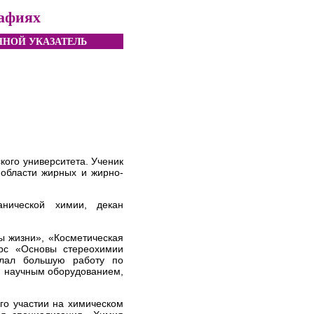
рафиях
НОЙ УКАЗАТЕЛЬ
кого университета. Ученик
 области жирных и жирно-
анической химии, декан
ы жизни», «Косметическая
рс «Основы стереохимии
елал большую работу по
 научным оборудованием,
го участии на химическом