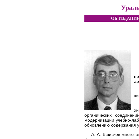
Ураль
ОБ ИЗДАНИ
пр
ар
хи
хи
органических соединен
модернизации учебно-ла
обновлению содержания у
А. А. Вшивков много 