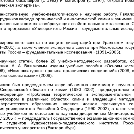
готовка бакалавров (с 1992) и магистров (с 1997), открыта но
ческая экспертиза».
нистративную, учебно-педагогическую и научную работу. Являл
отрудников кафедр органической и аналитической химии и занимав
-основных и комплексообразующих свойств новых комплексонов. С 
анта программы «Университеты России – фундаментальные исслед
ированного совета по защите диссертаций при Уральском госу
4–2001), а также членом экспертного совета при Московском госу
еты России – фундаментальные исследования» (1991–2005).
аучных статей, более 20 учебно-методических разработок, об
тения. А. А. Вшивковым изданы учебные пособия «Основы косме
6), «Номенклатурные правила органических соединений» (2008, со
ские основы жизни» (2008).
ивков был председателем жюри областных олимпиад и научно-п
Свердловской области по химии (1990–2002), председателем о
онференций «Проблемы теоретической и экспериментальной х
угозором в различных областях химии и владеющий методи
иверситетского образования, являлся членом президиума с
ия университетов Российской Федерации (1990–2002), а также чл
вых учебников по естественно-научным дисциплинам Министерств
С 2005 г. – председатель Государственной экзаменационной коми
 студентов Художественно-педагогического института Росси
ческого университета (Екатеринбург).