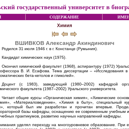
ский государственный университет в биог
И
СОДЕРЖАНИЕ
ИМЕН
Химия
ВШИВКОВ Александр Акиндинович
Родился 31 июля 1946 г. в г. Констанце (Румыния).
Кандидат химических наук (1975).
Окончил химический факультет (1968), аспирантуру (1972) Уральс
офессора В. И. Есафова. Тема диссертации – «Исследования в
оматических бета-кетолов и гликолей».
Доцент (с 1983), заведующий (1980–2002) кафедрой орг
мического факультета (1987–2002) Уральского университета.
Читает общие курсы «Органическая химия», «Химические основ
мия», «Материаловедение», «Химия в быту», специальный ку
ий», который был им разработан и прочитан впервые. Прод
бораторной базы кафедры, оснащению ее современным учебным и
чебных практикумов, развитию научных направлений кафедры.
внимания уделял переходу на многоуровневое образование. При е