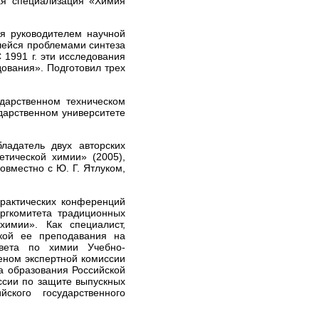
вая специализация «Химия
ся руководителем научной
шейся проблемами синтеза
1991 г. эти исследования
ования». Подготовил трех
дарственном техническом
дарственном университете
ладатель двух авторских
тической химии» (2005),
вместно с Ю. Г. Ятлуком,
рактических конференций
ргкомитета традиционных
имии». Как специалист,
кой ее преподавания на
овета по химии Учебно-
еном экспертной комиссии
а образования Российской
ссии по защите выпускных
йского государственного