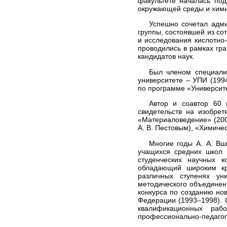
факультете началась под
окружающей среды и хими
Успешно сочетал адми
группы, состоявшей из с
и исследования кислотно
проводились в рамках гр
кандидатов наук.
Был членом специализ
университете – УПИ (199
по программе «Университ
Автор и соавтор 60 н
свидетельств на изобре
«Материаловедение» (200
А. В. Пестовым), «Химиче
Многие годы А. А. Вш
учащихся средних школ 
студенческих научных к
обладающий широким кр
различных ступенях ун
методического объединен
конкурса по созданию но
Федерации (1993–1998). 
квалификационных работ
профессионально-педагоги