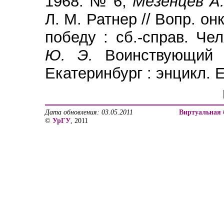
1968. № 6;
Мезенцев А.
Л. М. Ратнер // Вопр. он
победу : сб
.-справ. Че
Ю. Э.
Воинствующий о
Екатеринбург : энцикл. Е
Дата обновления: 03.05.2011
Виртуальная 
©
УрГУ
, 2011