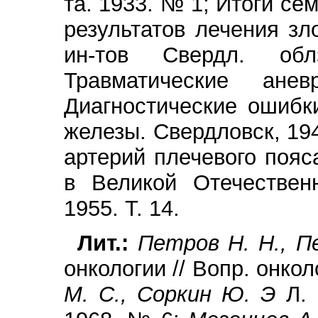
та. 1933. № 1; Итоги с
результатов лечения зл
ин-тов Свердл. обл
Травматические анев
Диагностические ошибк
железы. Свердловск, 19
артерий плечевого пояс
в Великой Отечественн
1955. Т. 14.
Лит.:
Петров Н. Н., П
онкологии // Вопр. онкол
М. С., Соркин Ю. Э
Л.