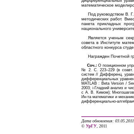
дифференциальных уравн
математическое моделиро
Под руководством В. Г
методических работ. Вме
пакета прикладных прог
национального университе
Является ученым секр
совета в Институте мате
областного конкурса студе
Награжден Почетной гр
Соч.:
О позиционном упра
№ 2. С. 223–229 (в соавт
систем // Дифференц. урав
дифференциальных уравнений 
MATLAB : Beta Version / Se
2003; i-Гладкий анализ и ч
с А. В. Кимом); Многошаго
Ин-та математики и механик
дифференциально-алгебраичес
Дата обновления: 03.05.2011
©
УрГУ
, 2011