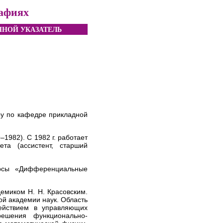
рафиях
НОЙ УКАЗАТЕЛЬ
ру по кафедре прикладной
1982). С 1982 г. работает
та (ассистент, старший
урсы «Дифференциальные
.
емиком Н. Н. Красовским.
й академии наук. Область
ействием в управляющих
ешения функционально-