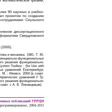
 математической физики,
лее 90 научных и учебно-
дил проектом по созданию
сотрудниками Сеульского
 членом диссертационного
нформатики Свердловского
(2005).
ка и механика. 1981. Т. 45,
ренциально-функциональных
ого решения функционально-
stem Toolbox : (for Use with
ых уравнений. Екатеринбург,
М. ; Ижевск, 2004 (в соавт.
раических уравнений // Тр.
ного решения функционально-
соавт. с А. В. Лекомцевым).
ронных публикаций УРРЦИ
программирование, 2004-2011