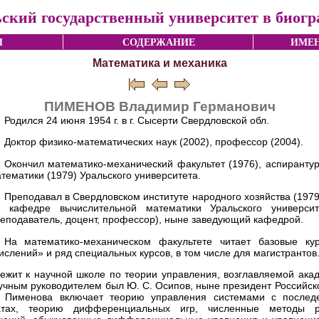
ский государственный университет в биог
И
СОДЕРЖАНИЕ
ИМЕН
Математика и механика
ПИМЕНОВ Владимир Германович
Родился 24 июня 1954 г. в г. Сысерти Свердловской обл.
Доктор физико-математических наук (2002), профессор (2004).
Окончил математико-механический факультет (1976), аспиранту
тематики (1979) Уральского университета.
Преподавал в Свердловском институте народного хозяйства (1979–
 кафедре вычислительной математики Уральского университе
еподаватель, доцент, профессор), ныне заведующий кафедрой.
На математико-механическом факультете читает базовые к
слений» и ряд специальных курсов, в том числе для магистрантов
ежит к научной школе по теории управления, возглавляемой акад
учным руководителем был Ю. С. Осипов, ныне президент Российско
. Пименова включает теорию управления системами с послед
атах, теорию дифференциальных игр, численные методы р