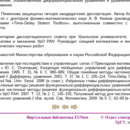
ений, обыкновенные дифференциальные уравнения и уравнения
вание.
. Пименова защищены четыре кандидатские диссертации. Автор бо
сте с доктором физико-математических наук А. В. Кимом руково
рамм «Time-Delay Sistem Toolbox», выполненным совместно с 
та.
етарем диссертационного совета при Уральском университете,
матики и механики УрО РАН. Руководит секцией математики и и
нческих научных работ.
амотой Министерства образования и науки Российской Федерации 
влении при последействии в управляющих силах // Прикладная математи
. с Ю. С. Осиповым); Концепция обобщенных управлений для диффе
нения. 1995. Т. 31, № 6. С. 980–989; Общие линейные методы численн
// Дифференц. уравнения. 2001. Т. 37, № 1. С. 105–114; Time-Delay Sy
oul Nat. Univ. Seoul. 1998 (в соавт.); Избранные главы дифференциальн
исленные методы решения функционально-дифференциальных уравнений. 
вые численные методы решения функционально дифференциально-алгеб
и УрО РАН. 2007. Т. 13, № 2. С. 145–155; Полуявный метод для числен
ких уравнений // Изв. вузов. Сер. Математика. 2009. № 5. С. 62–68 (в 
Виртуальная библиотека EUNnet
©
Отдел элект
УрГУ
, 