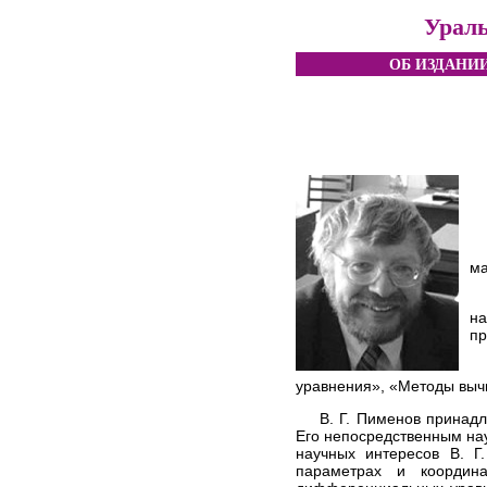
Ураль
ОБ ИЗДАНИ
ма
на
пр
уравнения», «Методы вычи
В. Г. Пименов принадл
Его непосредственным на
научных интересов В. Г
параметрах и координ