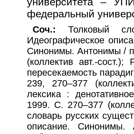
университета – УПИ
федеральный универс
Соч.:
Толковый слов
Идеографическое описа
Синонимы. Антонимы / по
(коллектив авт.-сост.);
пересекаемость парадигм
239, 270–377 (коллект
лексика : денотативное
1999. С. 270–377 (колл
словарь русских сущес
описание. Синонимы. 