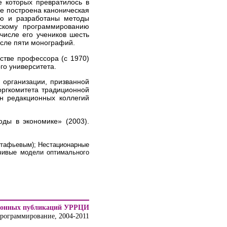
е которых превратилось в
е построена каноническая
ию и разработаны методы
скому программированию
числе его учеников шесть
числе пяти монографий.
стве профессора (с 1970)
го университета.
 организации, призванной
оргкомитета традиционной
н редакционных коллегий
оды в экономике» (2003).
Астафьевым); Нестационарные
ечивые модели оптимального
ронных публикаций УРРЦИ
программирование, 2004-2011