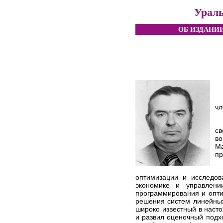
Ураль
ОБ ИЗДАНИ
чл
св
в
Ма
пр
оптимизации и исследов
экономике и управлени
программирования и опти
решения систем линейных
широко известный в наст
и развил оценочный подх