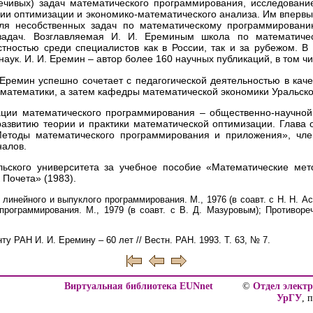
ечивых) задач математического программирования, исследовани
рии оптимизации и экономико-математического анализа. Им впервы
для несобственных задач по математическому программирован
задач. Возглавляемая И. И. Ереминым школа по математиче
стностью среди специалистов как в России, так и за рубежом. В 
наук. И. И. Еремин – автор более 160 научных публикаций, в том 
Еремин успешно сочетает с педагогической деятельностью в каче
математики, а затем кафедры математической экономики Уральско
ции математического программирования – общественно-научной
развитию теории и практики математической оптимизации. Глава 
етоды математического программирования и приложения», чле
налов.
ьского университета за учебное пособие «Математические мет
Почета» (1983).
линейного и выпуклого программирования. М., 1976 (в соавт. с Н. Н. 
программирования. М., 1979 (в соавт. с В. Д. Мазуровым); Противор
у РАН И. И. Еремину – 60 лет // Вестн. РАН. 1993. Т. 63, № 7.
Виртуальная библиотека EUNnet
©
Отдел элект
УрГУ
, 