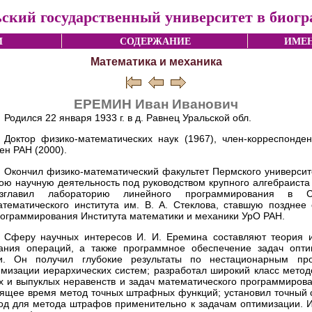
ский государственный университет в биог
И
СОДЕРЖАНИЕ
ИМЕН
Математика и механика
ЕРЕМИН Иван Иванович
Родился 22 января 1933 г. в д. Равнец Уральской обл.
Доктор физико-математических наук (1967), член-корреспонден
ен РАН (2000).
Окончил физико-математический факультет Пермского университе
ою научную деятельность под руководством крупного алгебраиста С
озглавил лабораторию линейного программирования в С
тематического института им. В. А. Стеклова, ставшую позднее
ограммирования Института математики и механики УрО РАН.
Сферу научных интересов И. И. Еремина составляют теория 
ания операций, а также программное обеспечение задач опт
и. Он получил глубокие результаты по нестационарным про
мизации иерархических систем; разработал широкий класс метод
 и выпуклых неравенств и задач математического программирова
оящее время метод точных штрафных функций; установил точный
од для метода штрафов применительно к задачам оптимизации. И