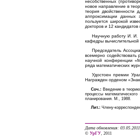
несобственных (противор
новое направление в тео
теория двойственности 
аппроксимации данных 
пользуется широкой изве
докторов и 12 кандидатов 
Научную работу И. И. 
кафедры вычислительной 
Председатель Ассоциа
всемерно содействовать 
научной конференции «М
ряда математических жур
Удостоен премии Урал
Награжден орденом «Знак 
Соч.:
Введение в теорию 
процессы математического 
планирования. М., 1988.
Лит.:
Члену-корреспондент
Дата обновления: 03.05.2011
©
УрГУ
, 2011