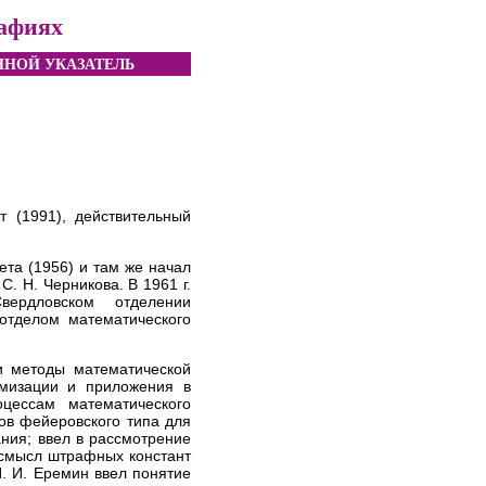
рафиях
НОЙ УКАЗАТЕЛЬ
т (1991), действительный
та (1956) и там же начал
. Н. Черникова. В 1961 г.
вердловском отделении
 отделом математического
и методы математической
имизации и приложения в
цессам математического
ов фейеровского типа для
ния; ввел в рассмотрение
 смысл штрафных констант
. И. Еремин ввел понятие