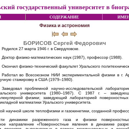
ский государственный университет в биог
И
СОДЕРЖАНИЕ
ИМЕН
Физика и астрономия
БОРИСОВ Сергей Федорович
Родился 27 марта 1946 г. в Свердловске.
Доктор физико-математических наук (1987), профессор (1988).
Окончил физико-технический факультет Уральского политехническо
Работал во Всесоюзном НИИ экспериментальной физики в г. А
учную стажировку в США (1979–1980).
Заведовал проблемной научно-исследовательской лаборатор
ральского университета (1980–1987). С 1987 г. – заведу
олекулярной физики; заведующий лабораторией поверхностны
икладной математики Уральского университета.
ой научной школе теплофизики и газокинетики, созданной профес
ти динамики разреженного газа и физики поверхностных
ное направление «Поверхностные явления в динамике разреж
 и проектов, выполняемых в рамках международных и россий