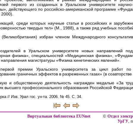
язей первого из созданных в Уральском университете научно-
ы», действующего по российско-американской программе «Фунд
 2000).
икаций, среди которых научные статьи в российских и зарубеж
оверхностью твердых тел» (М., 1988), а также ряд учебных пособи
 (Великобритания) избран членом Международного консультати
оздателей в Уральском университете новых направлений под
ярная физика», специальностей «Медицинская физика», «Фундам
 направления магистратуры «Физика кинетических явлений».
 первой премии Уральского университета за цикл работ по
ование граничных эффектов в разреженных газах» (в соавторстве с
скую и общественную деятельность награжден медалью «За тру
ик высшего профессионального образования Российской Федерации
а // Изв. Урал гос. ун-та. 2006. № 45. С. 34.
Виртуальная библиотека EUNnet
©
Отдел элект
УрГУ
, 