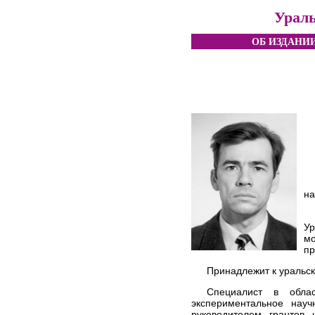
Ураль
ОБ ИЗДАНИ
на
У
м
пр
Принадлежит к уральск
Специалист в облас
экспериментальное науч
руководителем грантов