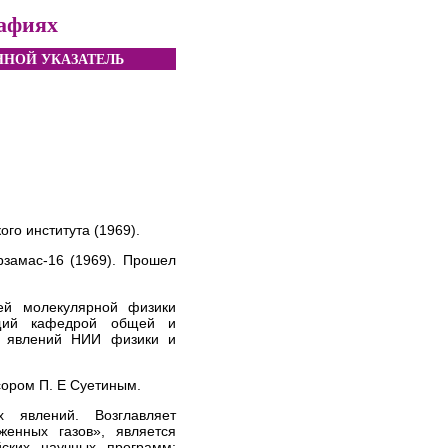
рафиях
НОЙ УКАЗАТЕЛЬ
го института (1969).
рзамас-16 (1969). Прошел
ией молекулярной физики
ющий кафедрой общей и
х явлений НИИ физики и
сором П. Е Суетиным.
 явлений. Возглавляет
енных газов», является
ских научных программ;