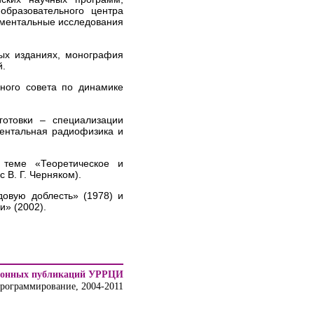
образовательного центра
аментальные исследования
ных изданиях, монография
й.
вного совета по динамике
готовки – специализации
ентальная радиофизика и
 теме «Теоретическое и
 В. Г. Черняком).
довую доблесть» (1978) и
» (2002).
ронных публикаций УРРЦИ
программирование, 2004-2011