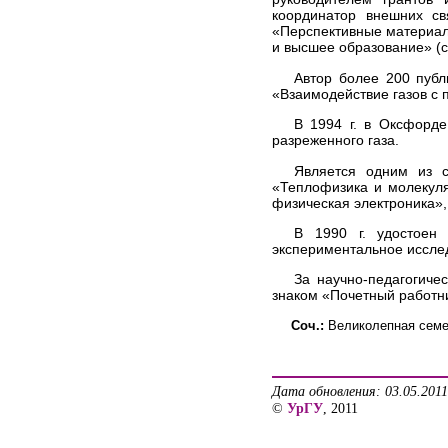
координатор внешних св
«Перспективные материал
и высшее образование» (с
Автор более 200 публ
«Взаимодействие газов с п
В 1994 г. в Оксфорде
разреженного газа.
Является одним из с
«Теплофизика и молекул
физическая электроника»,
В 1990 г. удостоен
экспериментальное исслед
За научно-педагогиче
знаком «Почетный работн
Соч.:
Великолепная семерк
Дата обновления: 03.05.2011
©
УрГУ
, 2011